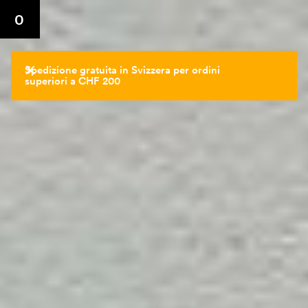
p
b
0
Spedizione gratuita in Svizzera per ordini
superiori a CHF 200